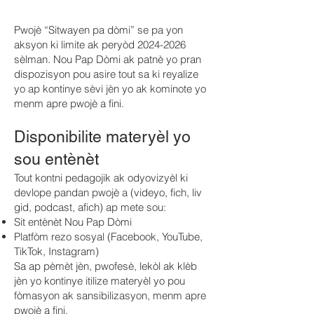
Pwojè “Sitwayen pa dòmi” se pa yon
aksyon ki limite ak peryòd
2024-2026
sèlman. Nou Pap Dòmi ak patnè yo pran
dispozisyon pou asire tout sa ki reyalize
yo ap kontinye sèvi jèn yo ak kominote yo
menm apre pwojè a fini.
Disponibilite materyèl yo
sou entènèt
Tout kontni pedagojik ak odyovizyèl ki
devlope pandan pwojè a (videyo, fich, liv
gid, podcast, afich) ap mete sou:
Sit entènèt Nou Pap Dòmi
Platfòm rezo sosyal (Facebook, YouTube,
TikTok, Instagram)
Sa ap pèmèt jèn, pwofesè, lekòl ak klèb
jèn yo kontinye itilize materyèl yo pou
fòmasyon ak sansibilizasyon, menm apre
pwojè a fini.