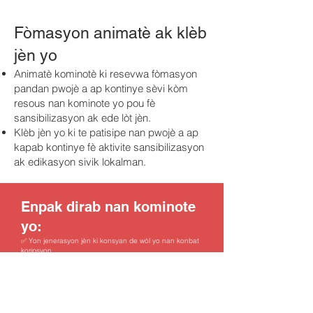
Fòmasyon animatè ak klèb
jèn yo
Animatè kominotè ki resevwa fòmasyon
pandan pwojè a ap kontinye sèvi kòm
resous nan kominote yo pou fè
sansibilizasyon ak ede lòt jèn.
Klèb jèn yo ki te patisipe nan pwojè a ap
kapab kontinye fè aktivite sansibilizasyon
ak edikasyon sivik lokalman.
Enpak dirab nan kominote
yo:
✅ Yon jenerasyon jèn ki konsyan de wòl yo nan konbat
koripsyon..
✅ Yon jenerasyon ki konnen enpòtans eleksyon ak vòt
yo.
✅ Yon jenerasyon ki pare pou angaje yo pou amelyore
kominote yo ak peyi a.