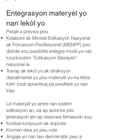
Entegrasyon materyèl yo
nan lekòl yo
Pwojè a prevwa pou:
Kolabore ak Ministè Edikasyon Nasyonal
ak Fòmasyon Pwofesyonèl (MENFP) pou
diskite sou posibilite entegre modil yo nan
kourikoulòm “Edikasyon Sitwayèn”
nasyonal la.
Travay ak lekòl yo ak direksyon
depatmantal yo pou materyèl yo ka itilize
kòm zouti aprantisaj pa pwofesè yo nan
klas.
Lè materyèl yo antre nan sistèm
edikasyon an, sa ap asire ke plis
jenerasyon jèn ap resevwa fòmasyon sou:
Konbat koripsyon ak enpinite
Konnen dwa yo pou vote
Angaje yo nan lavi demokratik peyi a